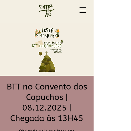
BTT no Convento dos
Capuchos |
08.12.2025 |
Chegada às 13H45