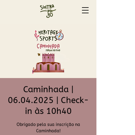
Caminhada |
06.04.2025 | Check-
in às 10h40
Obrigado pela sua inscrição na
Caminhada!