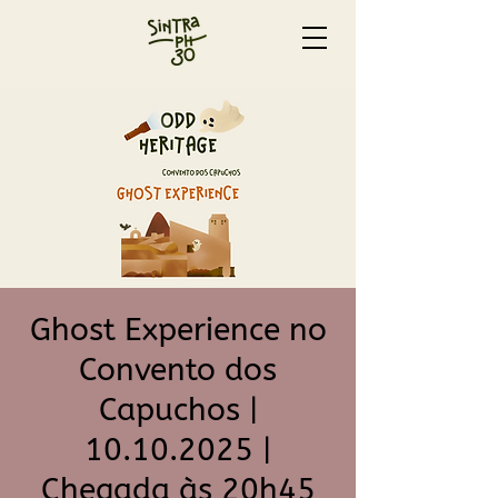
Ghost Experience no
Convento dos
Capuchos |
10.10.2025 |
Chegada às 20h45