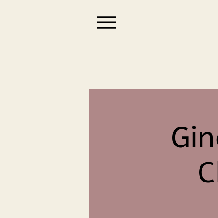
Gin
C