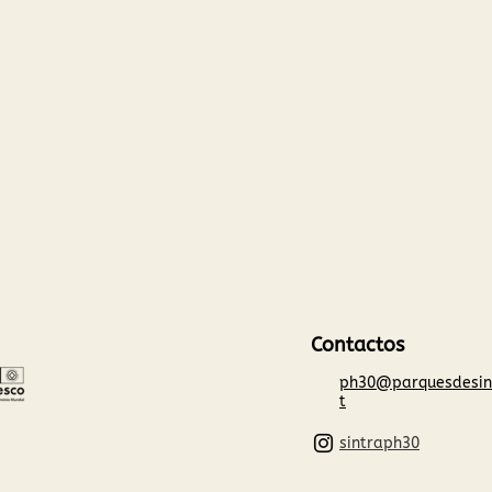
Contactos
ph30@parquesdesin
t
sintraph30