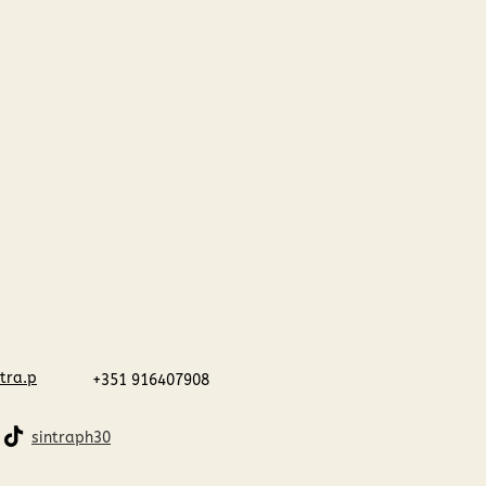
tra.p
​+351 916407908
sintraph30