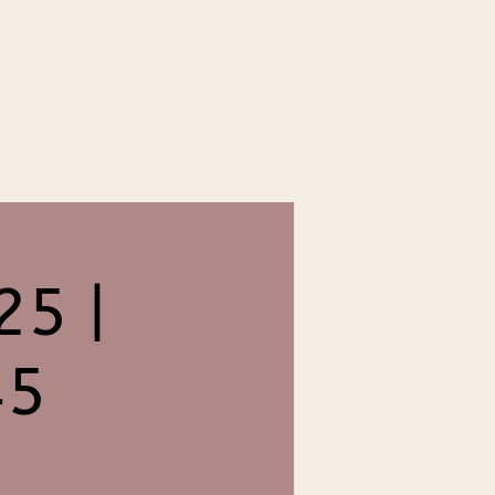
25 |
45