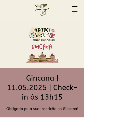
Gincana |
11.05.2025 | Check-
in às 13h15
Obrigado pela sua inscrição na Gincana!