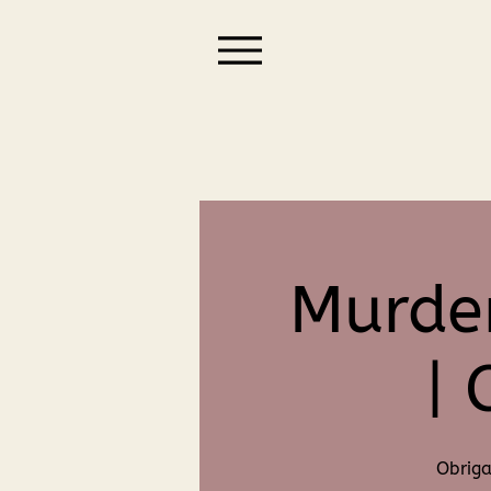
Murder
| 
Obriga