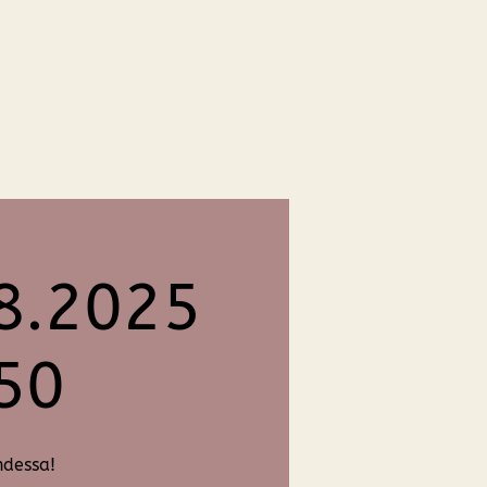
08.2025
h50
ndessa!