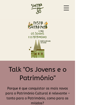
Talk "Os Jovens e o
Património"
Porque é que conquistar os mais novos
para o Património Cultural é relevante –
tanto para o Património, como para os
miúdos?