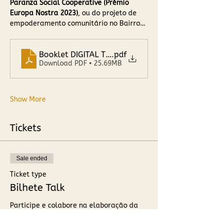
Paranza Social Cooperative (Prémio 
Europa Nostra 2023)
, ou do projeto de 
empoderamento comunitário no Bairro…
Booklet DIGITAL TALK_ Sintra PH30
.pdf
Download PDF • 25.69MB
Show More
Tickets
Sale ended
Ticket type
Bilhete Talk
Participe e colabore na elaboração da 
resposta à questão central desta Talk: 