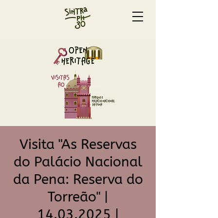
Visita "As Reservas
do Palácio Nacional
da Pena: Reserva do
Torreão" |
14.03.2025 |