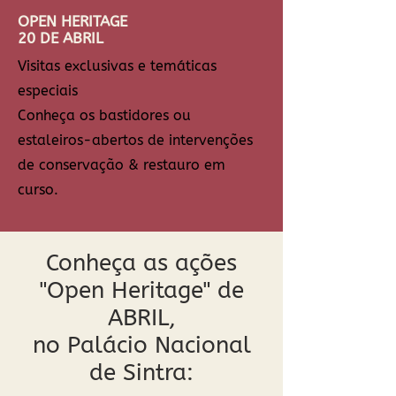
OPEN HERITAGE
20 DE ABRIL
Visitas exclusivas e temáticas
especiais
Conheça os bastidores ou
estaleiros-abertos de intervenções
de conservação & restauro em
curso.
Conheça as ações
"Open Heritage" de
ABRIL,
no Palácio Nacional
de Sintra: