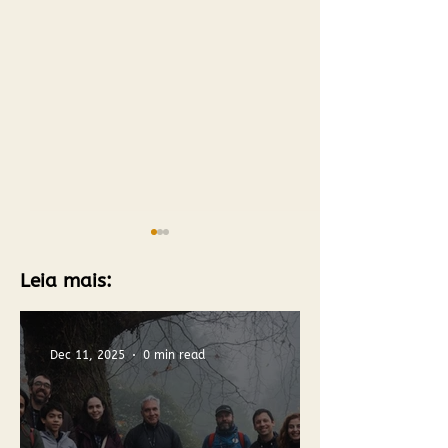
Leia mais:
Dec 11, 2025
0 min read
SINTRA PH30 | OUTONO
Gestão Florest
Visão de Futuro
de Sintra para 