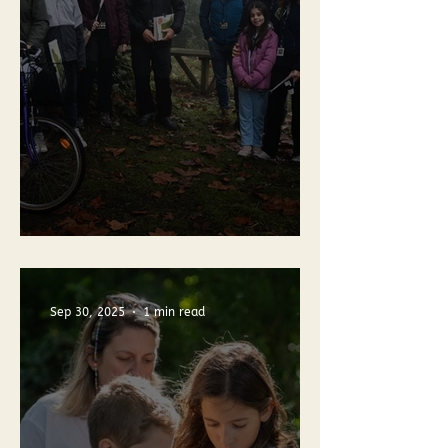
Próximas Geraç
FESTA SINTRA PH30
Sep 30, 2025
1 min read